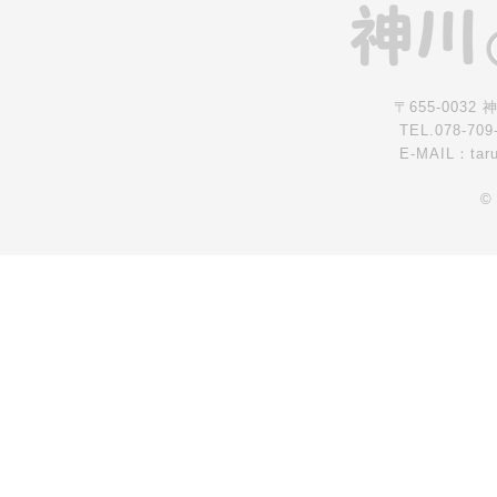
〒655-0032
TEL.078-709
E-MAIL：tar
©