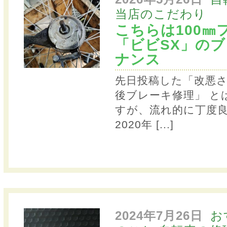
当店のこだわり
こちらは100㎜
「ビビSX」の
ナンス
先日投稿した「改悪さ
後ブレーキ修理」 と
すが、流れ的に丁度
2020年
[...]
2024年7月26日
お