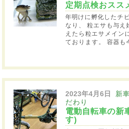
定期点検おスス
年明けに孵化したチビ
なり、 粒エサも与え
えたら粒エサメインに
ております。 容器も
2023年4月6日
新
だわり
電動自転車の新
す)