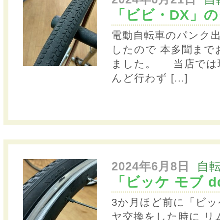
「ビビ・DX」
電動自転車のパンク
したので 本多聞まで
ました。 当店では
んど行わず
[...]
2024年6月8日
自
「ビッケ モブ 
3か月ほど前に「ビッ
ヤ交換をした時に リ