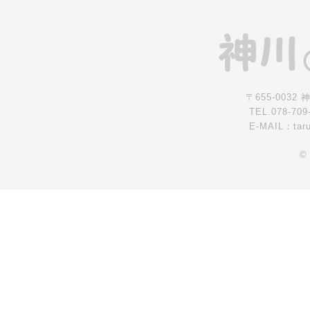
〒655-0032
TEL.078-709
E-MAIL：tar
©