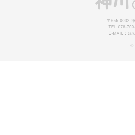
〒655-0032
TEL.078-709
E-MAIL：tar
©