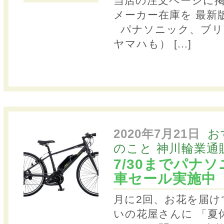
当店の注文ページに
メーカー在庫を 最
パナソニック、ブリ
ヤマハも）
[...]
2020年7月21日
お
のこと
神川輪業通
7/30までパナ
車セール実施中
月に2回、お花を届け
いの花屋さんに 「夏