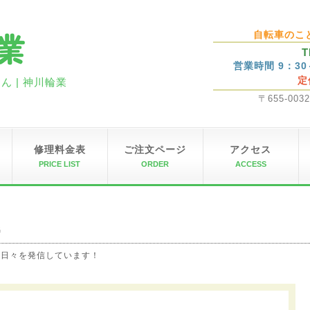
自転車のこ
T
営業時間 9：3
定
 | 神川輪業
〒655-00
修理料金表
ご注文ページ
アクセス
PRICE LIST
ORDER
ACCESS
G
の日々を発信しています！