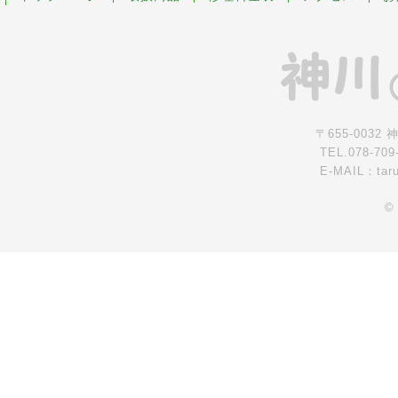
〒655-0032
TEL.078-709
E-MAIL：tar
©