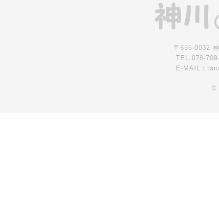
〒655-0032
TEL.078-709
E-MAIL：tar
©