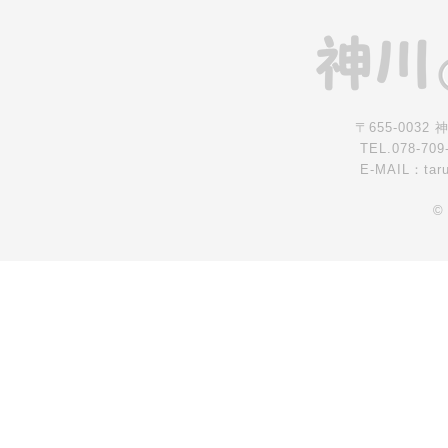
〒655-0032
TEL.078-709
E-MAIL：tar
©