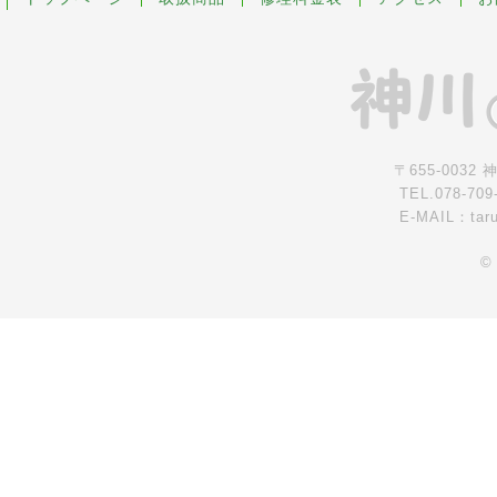
〒655-0032
TEL.078-709
E-MAIL：tar
©