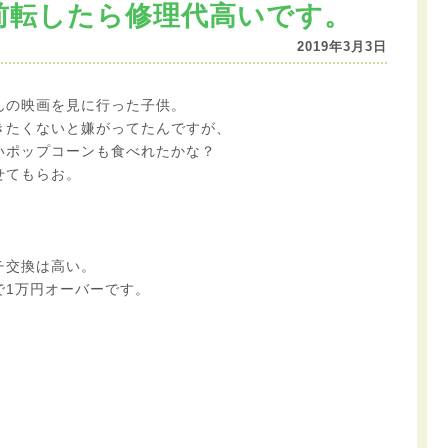
前転したら修理代高いです。
2019年3月3日
んの映画を見に行った子供。
きたくないと嫌がってたんですが、
いポップコーンも食べれたかな？
せてもらお。
チ交換は高い。
で1万円オーバーです。
。