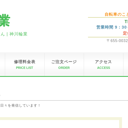
自転車のこ
T
営業時間 9：3
定
 | 神川輪業
〒655-00
修理料金表
ご注文ページ
アクセス
PRICE LIST
ORDER
ACCESS
G
の日々を発信しています！