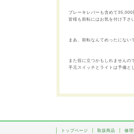
ブレーキレバーも含めて35,00
皆様も前転にはお気を付け下さ
まあ、前転なんてめったにない
また役に立つかもしれませんの
手元スイッチとライトは予備と
トップページ
取扱商品
修理