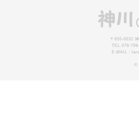
〒655-0032
TEL.078-709
E-MAIL：tar
©