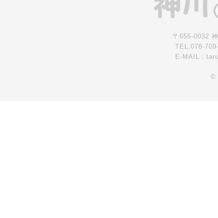
〒655-0032
TEL.078-709
E-MAIL：tar
©