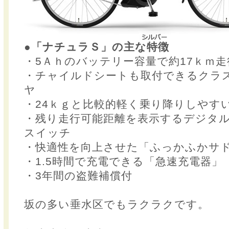
●「ナチュラＳ」の主な特徴
・5Ａｈのバッテリー容量で約17ｋｍ走
・チャイルドシートも取付できるクラス
ヤ
・24ｋｇと比較的軽く乗り降りしやす
・残り走行可能距離を表示するデジタ
スイッチ
・快適性を向上させた「ふっかふかサ
・1.5時間で充電できる「急速充電器」
・3年間の盗難補償付
坂の多い垂水区でもラクラクです。