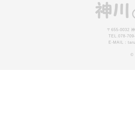
〒655-0032
TEL.078-709
E-MAIL：tar
©