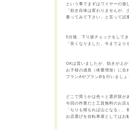
という事でまずはワイヤーの遊
「効き自体は変わりませんが、
乗ってみて下さい」と言って試
5分後、下り坂チェックをして
「良くなりました、今までより
OKは貰いましたが、効きが上
お子様の成長（体重増加）に合
プランAやプランBを行いましょ
どこで買うかは色々と選択肢が
今回の作業だと工賃無料のお店
「ちりも積もれば山となる」、
お店選びを自転車屋としてはお