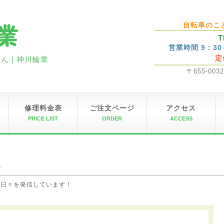
自転車のこ
T
営業時間 9：3
定
 | 神川輪業
〒655-00
修理料金表
ご注文ページ
アクセス
PRICE LIST
ORDER
ACCESS
G
の日々を発信しています！