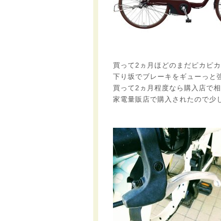
買って2ヵ月ほどのまだピカピ
下り坂でブレーキをギューっと
買って2ヵ月程度なら購入店で相
家電量販店で購入されたので少