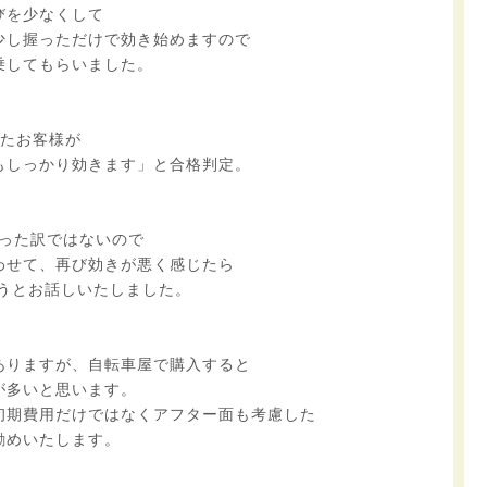
びを少なくして
少し握っただけで効き始めますので
乗してもらいました。
きたお客様が
もしっかり効きます」と合格判定。
がった訳ではないので
わせて、再び効きが悪く感じたら
うとお話しいたしました。
ありますが、自転車屋で購入すると
が多いと思います。
初期費用だけではなくアフター面も考慮した
勧めいたします。