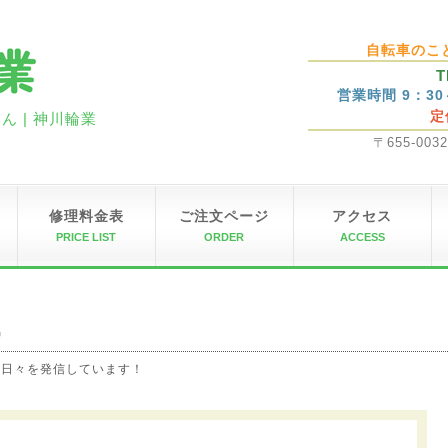
自転車のこ
T
営業時間 9：3
定
 | 神川輪業
〒655-00
修理料金表
ご注文ページ
アクセス
PRICE LIST
ORDER
ACCESS
G
の日々を発信しています！