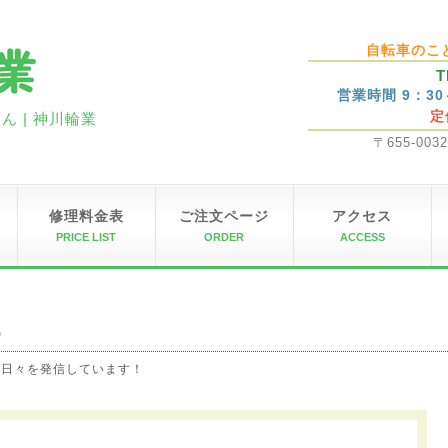
自転車のこ
T
営業時間 9：3
定
 | 神川輪業
〒655-00
修理料金表
ご注文ページ
アクセス
PRICE LIST
ORDER
ACCESS
G
の日々を発信しています！