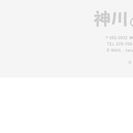
〒655-0032
TEL.078-709
E-MAIL：tar
©