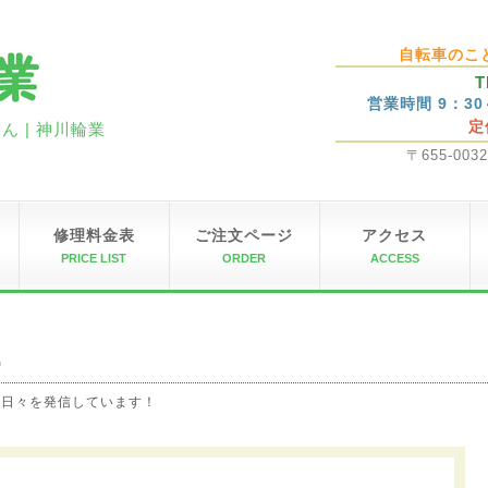
自転車のこ
T
営業時間 9：3
定
 | 神川輪業
〒655-00
修理料金表
ご注文ページ
アクセス
PRICE LIST
ORDER
ACCESS
G
の日々を発信しています！