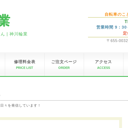
自転車のこ
T
営業時間 9：3
定
 | 神川輪業
〒655-00
修理料金表
ご注文ページ
アクセス
PRICE LIST
ORDER
ACCESS
G
の日々を発信しています！