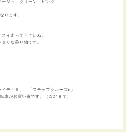
ベージュ、グリーン、ピンク
となります。
イスイ走って下さいね。
ッタリな乗り物です。
。
ハイディⅡ」、「ステップクルーズe」
転車がお買い得です。（2/24まで）