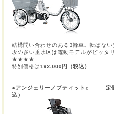
結構問い合わせのある3輪車。転ばない
坂の多い垂水区は電動モデルがピッタ
★★★★
特別価格は
192,000円（税込）
●アンジェリーノプティットe 定価14
込）