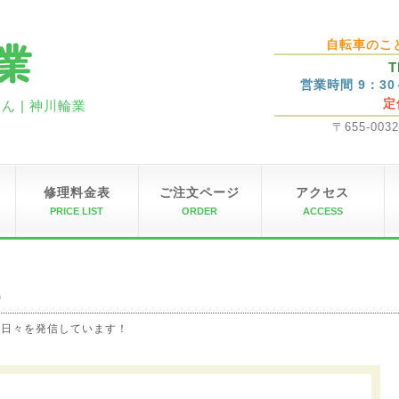
自転車のこ
T
営業時間 9：3
定
 | 神川輪業
〒655-00
修理料金表
ご注文ページ
アクセス
PRICE LIST
ORDER
ACCESS
G
の日々を発信しています！