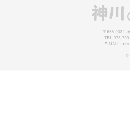
〒655-0032
TEL.078-709
E-MAIL：tar
©