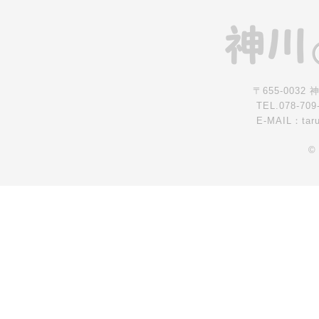
〒655-0032
TEL.078-709
E-MAIL：tar
©