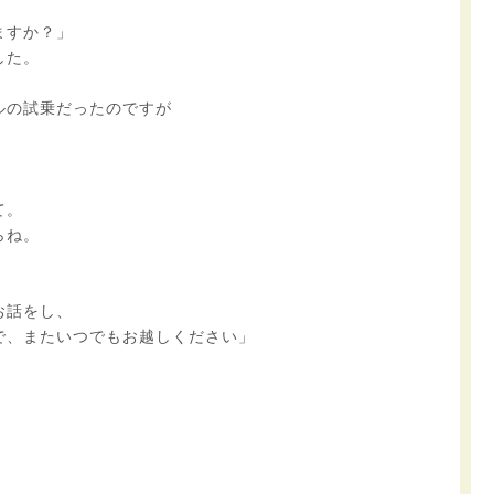
ますか？」
した。
ルの試乗だったのですが
て。
らね。
お話をし、
で、またいつでもお越しください」