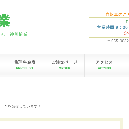
自転車のこ
T
営業時間 9：3
定
 | 神川輪業
〒655-00
修理料金表
ご注文ページ
アクセス
PRICE LIST
ORDER
ACCESS
G
の日々を発信しています！