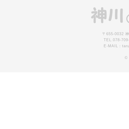
〒655-0032
TEL.078-709
E-MAIL：tar
©