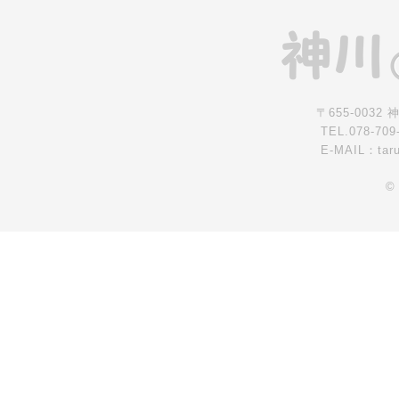
〒655-0032
TEL.078-709
E-MAIL：tar
©