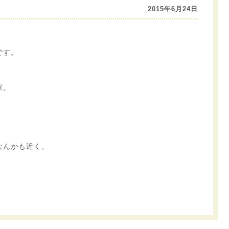
2015年6月24日
です。
家。
。
なんかも近く、
。