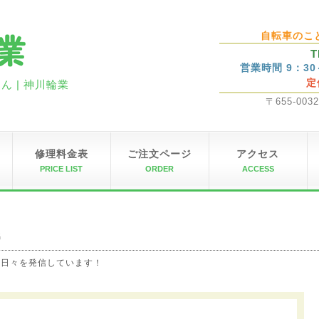
自転車のこ
T
営業時間 9：3
定
 | 神川輪業
〒655-00
修理料金表
ご注文ページ
アクセス
PRICE LIST
ORDER
ACCESS
G
の日々を発信しています！