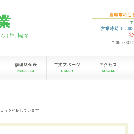
自転車のこ
T
営業時間 9：3
定
 | 神川輪業
〒655-00
修理料金表
ご注文ページ
アクセス
PRICE LIST
ORDER
ACCESS
G
の日々を発信しています！