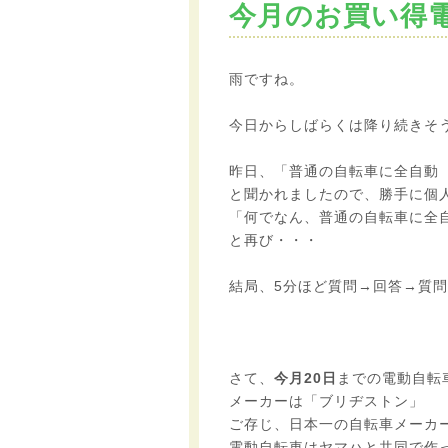
今月のお買い得
雨ですね。
今日からしばらくは降り続きそ
昨日、「普通の自転車に全自動
と聞かれましたので、勝手に個
「何でなん、普通の自転車に全
と再び・・・
結局、5分ほど質問→回答→質
さて、
今月20日
までの電動自転
メーカーは「ブリヂストン」
ご存じ、日本一の自転車メーカ
電動自転車はヤマハと共同で作