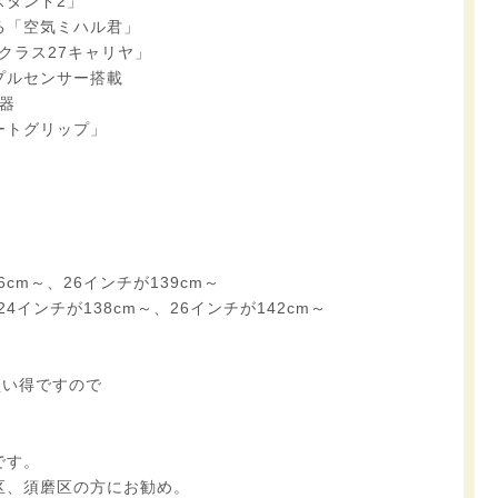
スタンド2」
る「空気ミハル君」
クラス27キャリヤ」
プルセンサー搭載
器
ートグリップ」
cm～、26インチが139cm～
インチが138cm～、26インチが142cm～
買い得ですので
です。
区、須磨区の方にお勧め。