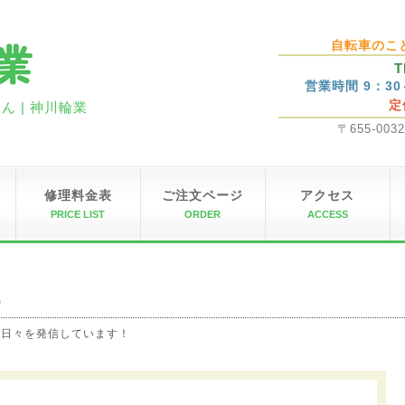
自転車のこ
T
営業時間 9：3
定
 | 神川輪業
〒655-00
修理料金表
ご注文ページ
アクセス
PRICE LIST
ORDER
ACCESS
G
の日々を発信しています！