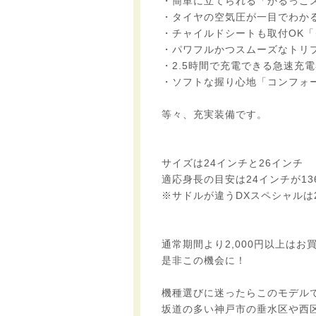
・簡単に立てられる「かるっこ
・タイヤの空気圧が一目でわか
・チャイルドシートも取付OK「
・パワフルかつスムーズなトリ
・2.5時間で充電できる急速充電
・ソフトな握り心地「コンフォ
等々、充実装備です。
サイズは24インチと26インチ
適応身長の目安は24インチが136
※サドルが違うDXスペシャルは24
通常期間より2,000円以上はお
是非この機会に！
機種選びに迷ったらこのモデル
坂道の多い神戸市の垂水区や西