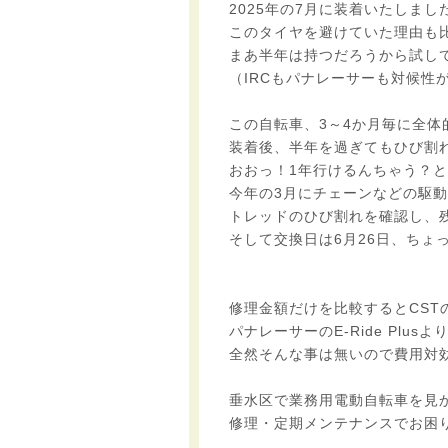
2025年の7月に装着いたしまし
このタイヤを避けていた理由も
まあ半年は持つだろうから試し
（IRCもパナレーサーも対候性
この自転車、3～4か月毎に全体
装着後、半年を過ぎてもひび割
おおっ！1年行けるんちゃう？
今年の3月にチェーンなどの駆
トレッドのひび割れを確認し、
そして交換日は6月26日、ちょ
修理金額だけを比較するとCSTの
パナレーサーのE-Ride Plu
全然そんな事は無いので費用対
垂水区で業務用電動自転車を見
修理・定期メンテナンスでお困