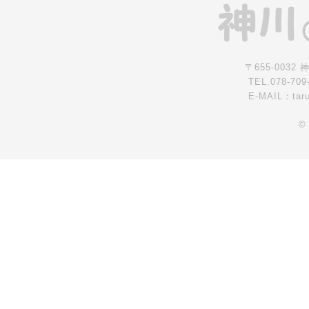
〒655-0032
TEL.078-709
E-MAIL：tar
©