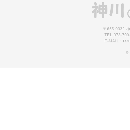
〒655-0032
TEL.078-709
E-MAIL：tar
©