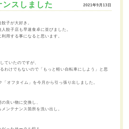
ナンスしました
2021年9月13日
は餃子が大好き。
無人餃子店も早速食卓に並びました。
に利用する事になると思います。
勤していたのですが、
せるわけでもないので「もっと軽い自転車にしよう」と思
ック「オフタイム」を今月から引っ張り出しました。
態の良い物に交換し、
るメンテナンス箇所を洗い出し。
いだったサークル錠も