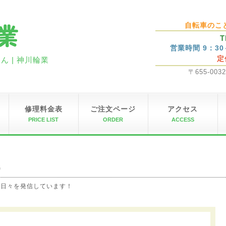
自転車のこ
T
営業時間 9：3
定
 | 神川輪業
〒655-00
修理料金表
ご注文ページ
アクセス
PRICE LIST
ORDER
ACCESS
G
の日々を発信しています！